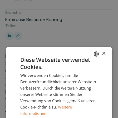
Branche
Enterprise Resource Planning
Teilen:
×
Ein etablierter Anbieter von ERP-
Diese Webseite verwendet
Softwarelösungen für kleine und
Cookies.
ENGLISH
mittelständische Unternehmen. Seit den 90‘er
Wir verwenden Cookies, um die
GERMAN
Jahren entwickelt das Unternehmen eine
Benutzerfreundlichkeit unserer Website zu
anpassbare ERP-Software, welche von 1.800
verbessern. Durch die weitere Nutzung
Kunden aus verschiedenen Branchen eingesetzt
unserer Webseite stimmen Sie der
wird.Im Mittelpunkt steht eine ERP-Software, die
Verwendung von Cookies gemäß unserer
alle zentralen Geschäftsbereiche integriert – von
Cookie-Richtlinie zu.
Weitere
Warenwirtschaft und Einkauf über Produktion
Informationen