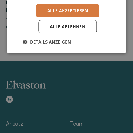
und Finanzbuchhaltung bis hin zum
Kundenmanagement. Unternehmen profitieren
ALLE AKZEPTIEREN
von einer durchgängigen Lösung, die für
optimierte Abläufe und mehr Transparenz sorgt.
ALLE ABLEHNEN
DETAILS ANZEIGEN
Ansatz
Team