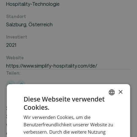
Hospitality-Technologie
Standort
Salzburg, Österreich
Investiert
2021
Website
https://www.simplify-hospitality.com/de/
Teilen:
×
Diese Webseite verwendet
Cookies.
Simplify hospitality ist eine Hotelmanagement-
ENGLISH
Software, die speziell für Beherbergungsbetriebe
Wir verwenden Cookies, um die
GERMAN
wie Hotels, Ferienwohnungen und Hostels
Benutzerfreundlichkeit unserer Website zu
verbessern. Durch die weitere Nutzung
entwickelt wurde. Sie bietet umfassende