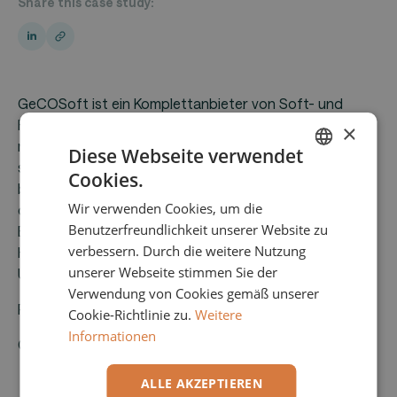
Share this case study:
GeCOSoft ist ein Komplettanbieter von Soft- und
Hardwarelösungen im Bereich Personalmanagement,
×
mit einem Fokus auf Zeiterfassung, Zutrittskontrolle
Diese Webseite verwendet
sowie Personaleinsatzplanung. Mit c25 Mitarbeitern
Cookies.
ENGLISH
betreut GeCOSoft über 650 Kunden hauptsächlich in
Wir verwenden Cookies, um die
der DACH Region. GeCOSoft bietet eine strategische
GERMAN
Benutzerfreundlichkeit unserer Website zu
Ergänzung und Erweiterung für Perbits umfassendes
verbessern. Durch die weitere Nutzung
HCM Produktportfolio und stärkt die Präsenz des
unserer Webseite stimmen Sie der
Unternehmens in Deutschland und Österreich.
Verwendung von Cookies gemäß unserer
Perbit
Cookie-Richtlinie zu.
Weitere
Informationen
GeCOSoft
ALLE AKZEPTIEREN