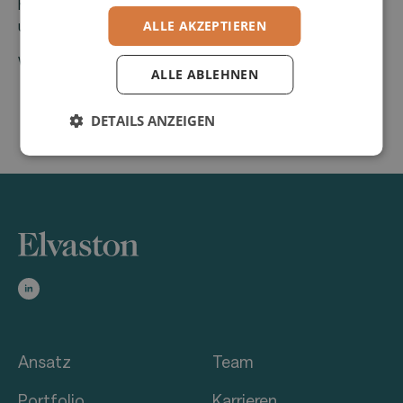
hergestellten Hardware kann proLogistik die Prozesse
ALLE AKZEPTIEREN
und die Effizienz von über 160 Kunden optimieren.
Website des Unternehmens
ALLE ABLEHNEN
DETAILS ANZEIGEN
Ansatz
Team
Portfolio
Karrieren