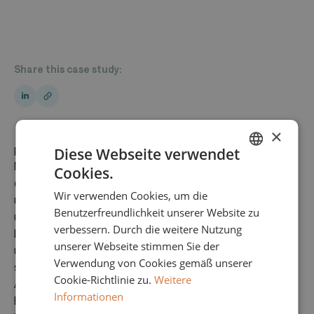
Share this case study:
×
proLogistik ist ein führender Anbieter von Warehouse
Diese Webseite verwendet
Management Systemen (WMS) und bietet Kunden in
Cookies.
ENGLISH
der DACH-Region Softwarelösungen sowie Hardware
Wir verwenden Cookies, um die
und Dienstleistungen an. Das Unternehmen bietet ein
GERMAN
Benutzerfreundlichkeit unserer Website zu
umfangreiches Angebot an schlüsselfertigen
verbessern. Durch die weitere Nutzung
Lagerverwaltungslösungen, darunter sowohl
unserer Webseite stimmen Sie der
umfassende Individuallösungen als auch
Verwendung von Cookies gemäß unserer
standardisierte Lösungen, die auf branchenspezifische
Cookie-Richtlinie zu.
Weitere
Anforderungen zugeschnitten sind. Dank seines
Informationen
Fachwissens im Bereich Logistik und der selbst