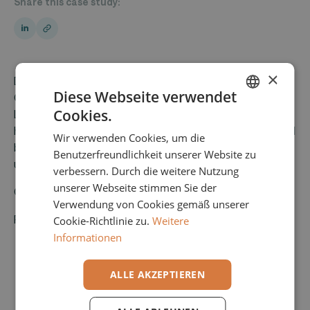
Share this case study:
×
Die Glaux Soft AG hat mit der Übernahme der Printcom
Diese Webseite verwendet
Gruppe ihr Produktportfolio um Output Management
Cookies.
Lösungen erweitert. Die Printcom betreut
ENGLISH
hauptsächlich öffentliche Behörden in der Schweiz und
Wir verwenden Cookies, um die
GERMAN
bietet diesen eine unternehmensweite Digitalisierung
Benutzerfreundlichkeit unserer Website zu
und Standardisierung von Output-Prozessen an.
verbessern. Durch die weitere Nutzung
unserer Webseite stimmen Sie der
Glaux Soft
Verwendung von Cookies gemäß unserer
Printcom Gruppe
Cookie-Richtlinie zu.
Weitere
Informationen
ALLE AKZEPTIEREN