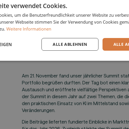
ite verwendet Cookies.
okies, um die Benutzerfreundlichkeit unserer Website zu verbes
unserer Webseite stimmen Sie der Verwendung von Cookies gem
zu.
Weitere Informationen
EIGEN
ALLE ABLEHNEN
ALLE A
Am 21. November fand unser jährlicher Summit st
Portfolio begrüßen durften. Der Tag bot einen kla
Austausch und eröffnete vielfältige Perspektiven au
der Summit in diesem Jahr auf zwei Themen, die d
den praktischen Einsatz von KI im Mittelstand sow
Veränderungen.
Die Beiträge lieferten fundierte Einblicke in Mark
für das Jahr 2026. Zugleich stärkte der Summit d