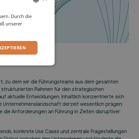
sern. Durch die
ENGLISH
äß unserer
GERMAN
KZEPTIEREN
att, zu dem wir die Führungsteams aus dem gesamten
r strukturierten Rahmen für den strategischen
f aktuelle Entwicklungen. Inhaltlich konzentrierte sich
ie Unternehmenslandschaft derzeit wesentlich prägen:
ie die Anforderungen an Führung in Zeiten disruptiver
ttrends, konkrete Use Cases und zentrale Fragestellungen
en Dialog zwischen den Unternehmen und förderte die