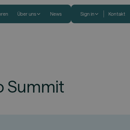
oren
Über uns
News
Sign in
Kontakt
io Summit