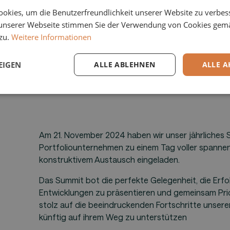
okies, um die Benutzerfreundlichkeit unserer Website zu verbes
unserer Webseite stimmen Sie der Verwendung von Cookies gem
zu.
Weitere Informationen
EIGEN
ALLE ABLEHNEN
ALLE A
Am 21. November 2024 haben wir unser jährliches S
Portfoliounternehmen zu einem Tag voller spannend
konstruktivem Austausch eingeladen.
Das Summit bot die perfekte Gelegenheit, die Erfo
Entwicklungen zu präsentieren und gemeinsam Prio
stolz auf die beeindruckenden Fortschritte unsere
künftig auf ihrem Weg zu unterstützen