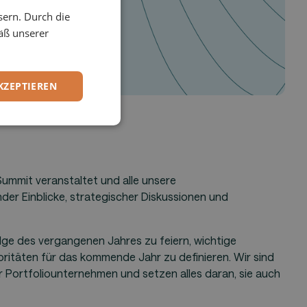
sern. Durch die
ENGLISH
äß unserer
GERMAN
KZEPTIEREN
ummit veranstaltet und alle unsere
er Einblicke, strategischer Diskussionen und
lge des vergangenen Jahres zu feiern, wichtige
ritäten für das kommende Jahr zu definieren. Wir sind
r Portfoliounternehmen und setzen alles daran, sie auch