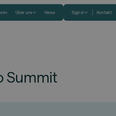
oren
Über uns
News
Sign in
Kontakt
io Summit