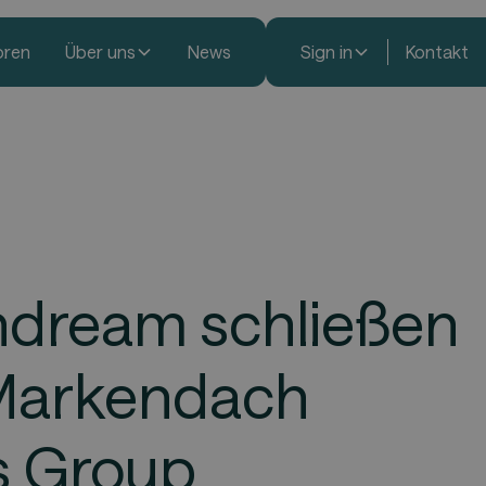
oren
Über uns
News
Sign in
Kontakt
ndream schließen
 Markendach
s Group