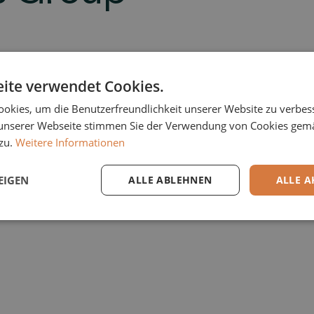
ite verwendet Cookies.
okies, um die Benutzerfreundlichkeit unserer Website zu verbes
unserer Webseite stimmen Sie der Verwendung von Cookies gem
zu.
Weitere Informationen
Die Dataglobal GmbH, im Elvaston Portfolio seit J
seit Dezember 2021, bilden zusammen die Content 
voneinander profitieren – sie bleiben jedoch zunä
EIGEN
ALLE ABLEHNEN
ALLE A
mit weiteren strategischen Zukäufen ausgebaut w