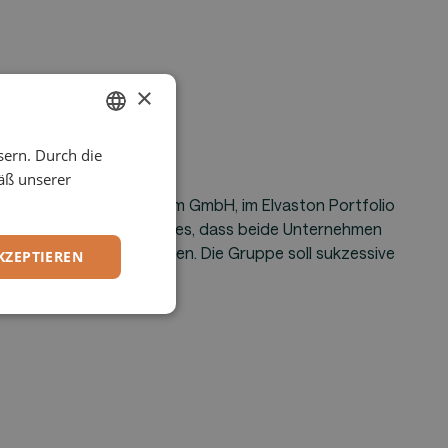
×
sern. Durch die
ENGLISH
äß unserer
GERMAN
uni 2021 und die Windream GmbH, im Elvaston Portfolio
Services Group. Ziel ist es, dass beide Unternehmen
chst unabhängige Einheiten. Die Gruppe soll sukzessive
KZEPTIEREN
erden.