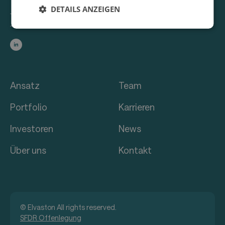
DETAILS ANZEIGEN
Ansatz
Team
Portfolio
Karrieren
Investoren
News
Über uns
Kontakt
© Elvaston All rights reserved.
SFDR Offenlegung