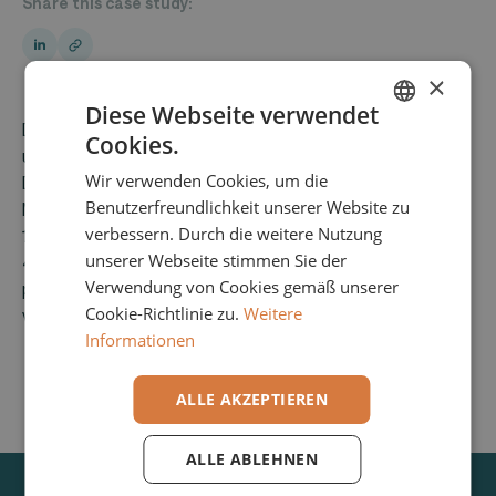
Share this case study:
×
Diese Webseite verwendet
Die Bürotex Gruppe aus Nürtingen bietet Lösungen
Cookies.
ENGLISH
und Beratungsdienstleistungen in den Bereichen
Wir verwenden Cookies, um die
Digitalisierung, Kommunikation, Cloud Computing,
GERMAN
Benutzerfreundlichkeit unserer Website zu
Managed Services und IT-Sicherheit an. Mit seinen ca.
verbessern. Durch die weitere Nutzung
100 Mitarbeitern betreut das Unternehmen mehr als
unserer Webseite stimmen Sie der
400 Kunden. Mit der Übernahme durch die Convotis
Verwendung von Cookies gemäß unserer
profitieren die Kunden beider Unternehmen in Zukunft
Cookie-Richtlinie zu.
Weitere
von einem breiteren gebündelten Produktportfolio.
Informationen
ALLE AKZEPTIEREN
ALLE ABLEHNEN